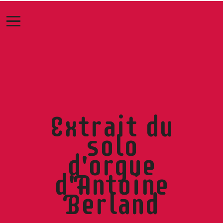
Extrait du
solo
d'orgue
d'Antoine
Berland