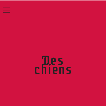
Des
chiens