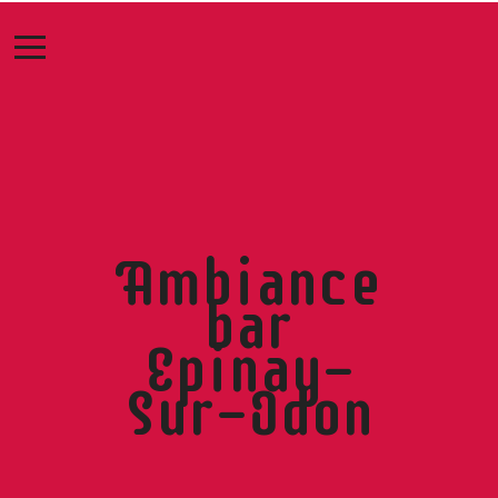
Ambiance
bar
Epinay-
Sur-Odon