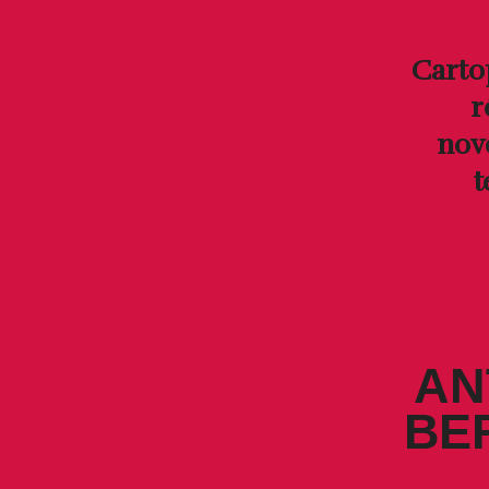
Carto
r
nov
t
AN
BE