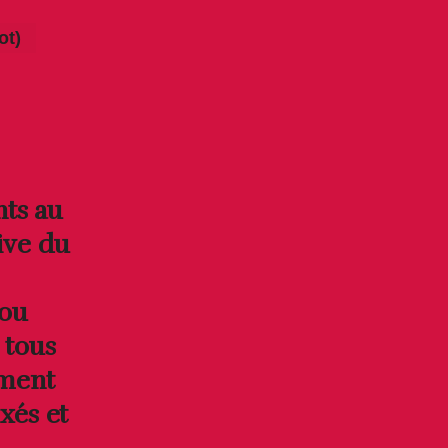
ot)
nts au
ive du
 ou
 tous
ement
ixés et