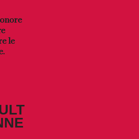
sonore
re
e le
e.
ULT
NNE