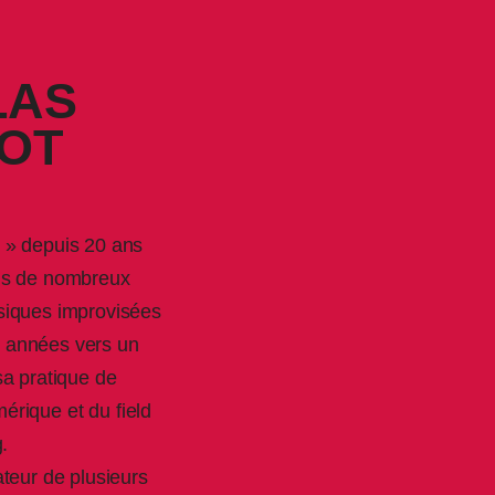
LAS
OT
z » depuis 20 ans
ans de nombreux
usiques improvisées
es années vers un
 sa pratique de
érique et du field
.
iateur de plusieurs