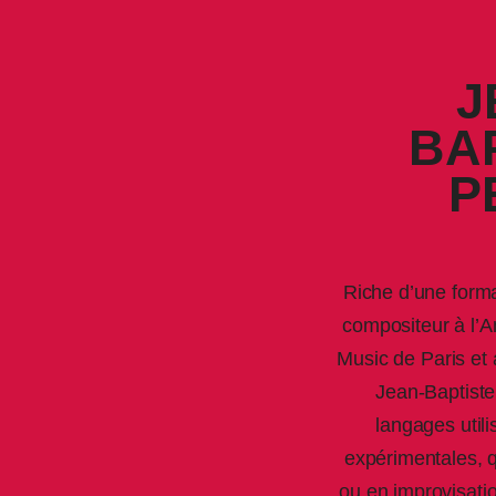
J
BA
P
Riche d’une forma
compositeur à l’
Music de Paris et
Jean-Baptiste
langages util
expérimentales, q
ou en improvisation