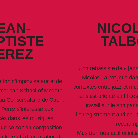
EAN-
NICO
PTISTE
TALB
EREZ
Contrebassiste de « jaz
Nicolas Talbot joue d
tion d’improvisateur et de
contextes entre jazz et m
American School of Modern
et s’est orienté au fil d
 au Conservatoire de Caen,
travail sur le son par
 Perez s’intéresse aux
l’enregistrement audionum
isés dans les musiques
recording
ue ce soit en composition
Musicien très actif et init
 libre et à l’imbrication de