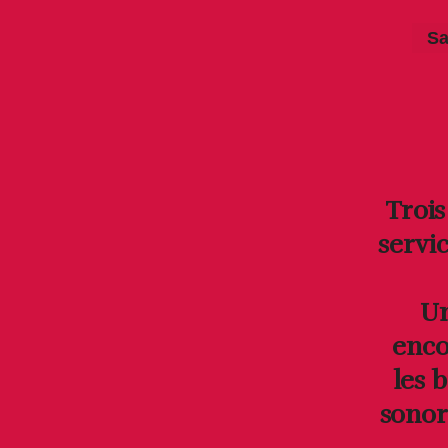
Sa
Trois
servi
Un
enco
les 
sonore