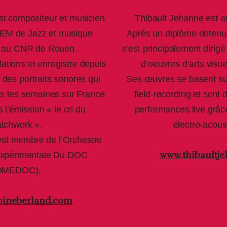
st compositeur et musicien
Thibault Jehanne est art
DEM de Jazz et musique
Après un diplôme obtenu 
e au CNR de Rouen.
s’est principalement dirigé
llations et enregistre depuis
d’oeuvres d’arts visue
 des portraits sonores qui
Ses œuvres se basent su
tes les semaines sur France
field-recording et sont 
l’émission « le cri du
performances live grâce
tchwork ».
électro-acous
est membre de l’Orchestre
www.thibaultje
Expérimentale Du DOC
OMEDOC).
oineberland.com